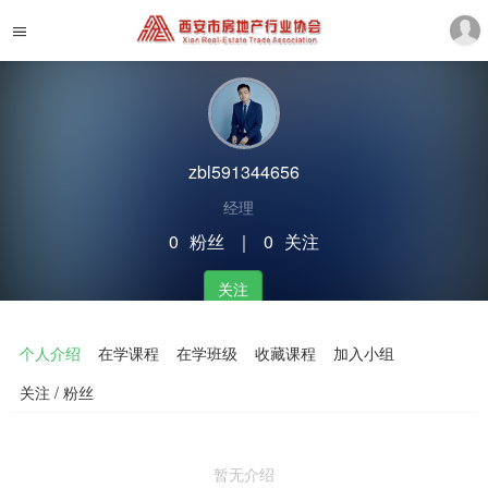
zbl591344656
经理
0
粉丝
｜
0
关注
关注
个人介绍
在学课程
在学班级
收藏课程
加入小组
关注 / 粉丝
暂无介绍