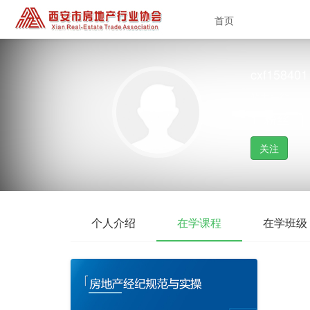
首页
cxf158401
暂无头衔
1
粉丝
｜
关注
个人介绍
在学课程
在学班级